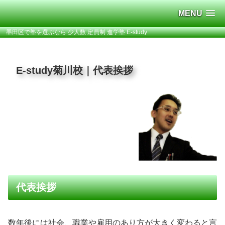
MENU
墨田区で塾を選ぶなら 少人数 定員制 進学塾 E-study
E-study菊川校｜代表挨拶
代表挨拶
数年後には社会、職業や雇用のあり方が大きく変わると言